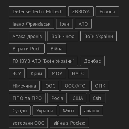
Defense Tech і Miltech
ZBROYA
Європа
Івано-Франківськ
Іран
АТО
Атака дронів
Воїн -інфо
Воїн України
Втрати Росії
Війна
ГО ІВУВ АТО "Воїн України"
Донбас
ЗСУ
Крим
МОУ
НАТО
Німеччина
ООС
ООС/АТО
ОПК
ППО та ПРО
Росія
США
Світ
Сусіди
Україна
Флот
авіація
ветерани ООС
війна з Росією