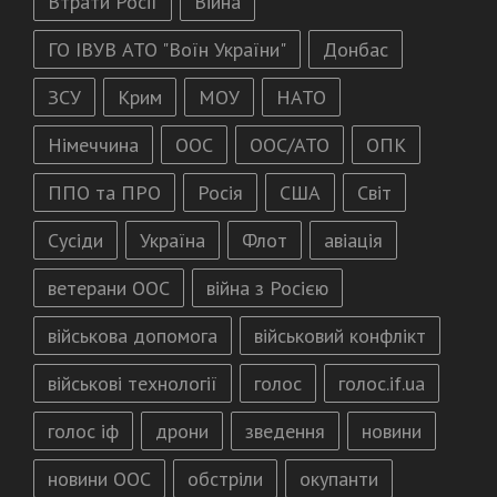
Втрати Росії
Війна
ГО ІВУВ АТО "Воїн України"
Донбас
ЗСУ
Крим
МОУ
НАТО
Німеччина
ООС
ООС/АТО
ОПК
ППО та ПРО
Росія
США
Світ
Сусіди
Україна
Флот
авіація
ветерани ООС
війна з Росією
військова допомога
військовий конфлікт
військові технології
голос
голос.if.ua
голос іф
дрони
зведення
новини
новини ООС
обстріли
окупанти