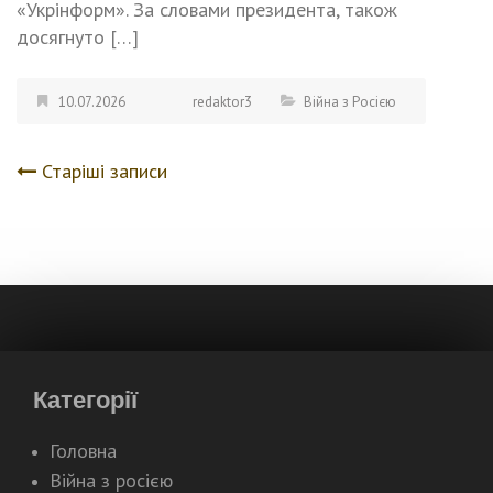
«Укрінформ». За словами президента, також
досягнуто […]
10.07.2026
redaktor3
Війна з Росією
Старіші записи
Навігація
записів
Категорії
Головна
Війна з росією