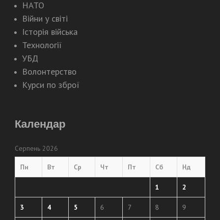
НАТО
Війни у світі
Історія війська
Технології
УБД
Волонтерство
Курси по зброї
Календар
Серпень 2026
Пн
Вт
Ср
Чт
Пт
Сб
Нд
1
2
3
4
5
6
7
8
9