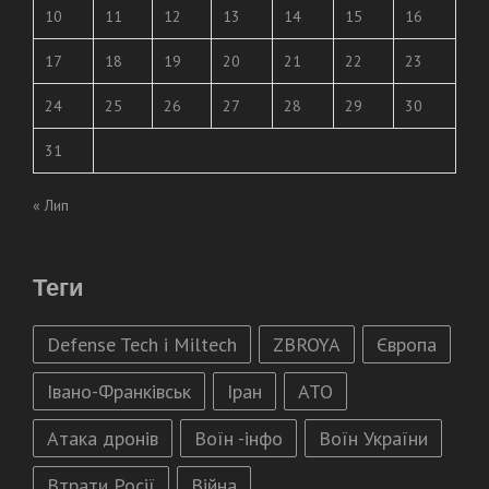
10
11
12
13
14
15
16
17
18
19
20
21
22
23
24
25
26
27
28
29
30
31
« Лип
Теги
Defense Tech і Miltech
ZBROYA
Європа
Івано-Франківськ
Іран
АТО
Атака дронів
Воїн -інфо
Воїн України
Втрати Росії
Війна