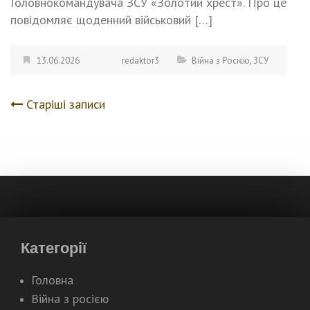
Головнокомандувача ЗСУ «Золотий хрест». Про це
повідомляє щоденний військовий […]
13.06.2026
redaktor3
Війна з Росією
,
ЗСУ
Старіші записи
Навігація
записів
Категорії
Головна
Війна з росією