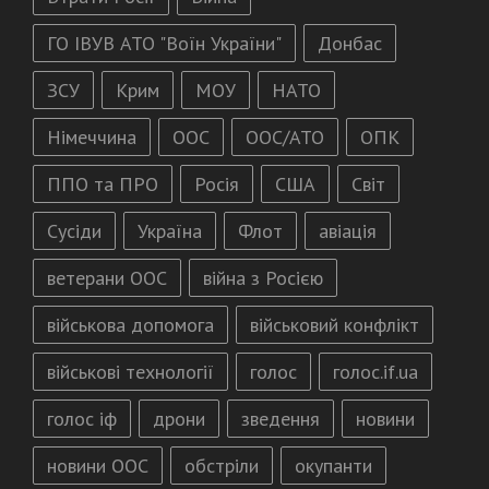
ГО ІВУВ АТО "Воїн України"
Донбас
ЗСУ
Крим
МОУ
НАТО
Німеччина
ООС
ООС/АТО
ОПК
ППО та ПРО
Росія
США
Світ
Сусіди
Україна
Флот
авіація
ветерани ООС
війна з Росією
військова допомога
військовий конфлікт
військові технології
голос
голос.if.ua
голос іф
дрони
зведення
новини
новини ООС
обстріли
окупанти