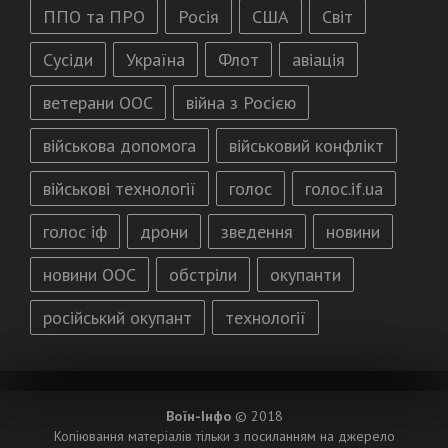
ППО та ПРО
Росія
США
Світ
Сусіди
Україна
Флот
авіація
ветерани ООС
війна з Росією
військова допомога
військовий конфлікт
військові технології
голос
голос.if.ua
голос іф
дрони
зведення
новини
новини ООС
обстріли
окупанти
російський окупант
технології
Воїн-Інфо
© 2018
Копіювання матеріалів тільки з посиланням на джерело