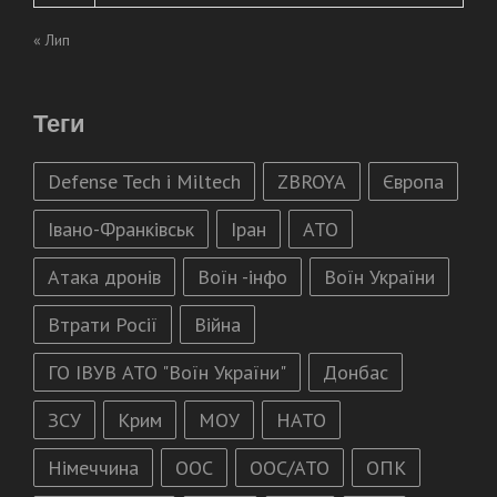
« Лип
Теги
Defense Tech і Miltech
ZBROYA
Європа
Івано-Франківськ
Іран
АТО
Атака дронів
Воїн -інфо
Воїн України
Втрати Росії
Війна
ГО ІВУВ АТО "Воїн України"
Донбас
ЗСУ
Крим
МОУ
НАТО
Німеччина
ООС
ООС/АТО
ОПК