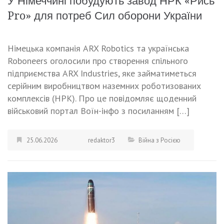
У Німеччині побудують завод НРК «Рись
Pro» для потреб Сил оборони України
Німецька компанія ARX Robotics та українська
Roboneers оголосили про створення спільного
підприємства ARX Industries, яке займатиметься
серійним виробництвом наземних роботизованих
комплексів (НРК). Про це повідомляє щоденний
військовий портал Воїн-інфо з посиланням […]
25.06.2026
redaktor3
Війна з Росією