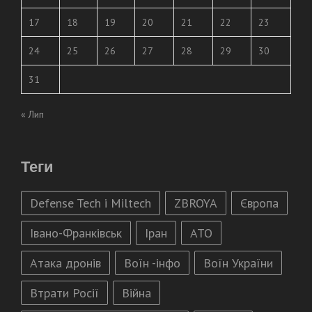
17
18
19
20
21
22
23
24
25
26
27
28
29
30
31
« Лип
Теги
Defense Tech і Miltech
ZBROYA
Європа
Івано-Франківськ
Іран
АТО
Атака дронів
Воїн -інфо
Воїн України
Втрати Росії
Війна