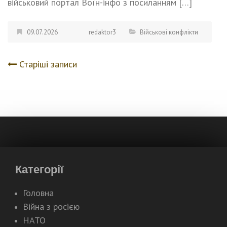
військовий портал Воїн-інфо з посиланням […]
09.07.2026
redaktor3
Військові конфлікти
Старіші записи
Навігація
записів
Категорії
Головна
Війна з росією
НАТО