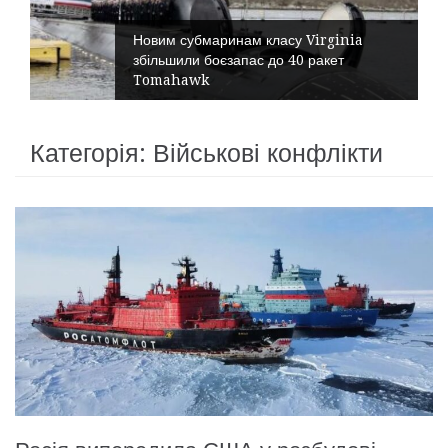
Новим субмаринам класу Virginia
збільшили боєзапас до 40 ракет
Tomahawk
Категорія: Військові конфлікти