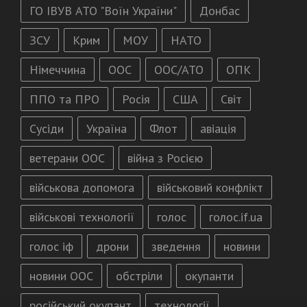
ГО ІВУВ АТО "Воїн України"
Донбас
ЗСУ
Крим
МОУ
НАТО
Німеччина
ООС
ООС/АТО
ОПК
ППО та ПРО
Росія
США
Світ
Сусіди
Україна
Флот
авіація
ветерани ООС
війна з Росією
військова допомога
військовий конфлікт
військові технології
голос
голос.if.ua
голос іф
дрони
зведення
новини
новини ООС
обстріли
окупанти
російський окупант
технології