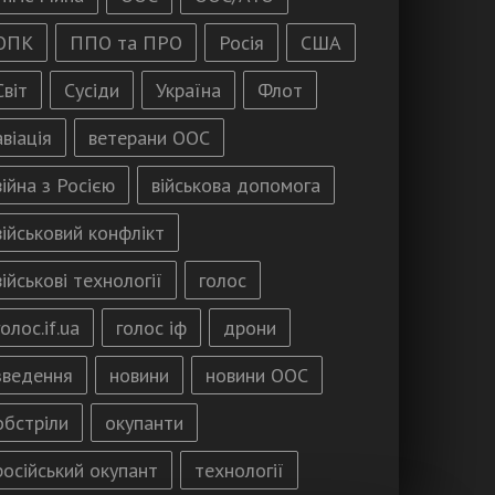
ОПК
ППО та ПРО
Росія
США
Світ
Сусіди
Україна
Флот
авіація
ветерани ООС
війна з Росією
військова допомога
військовий конфлікт
військові технології
голос
голос.if.ua
голос іф
дрони
зведення
новини
новини ООС
обстріли
окупанти
російський окупант
технології