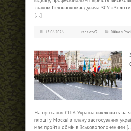
відвагу, професіоналізм і вірність військ
знаком Головнокомандувача ЗСУ «Золотий
[…]
13.06.2026
redaktor3
Війна з Рос
На прохання США Україна виключить на ча
площі у Москві з плану застосування укра
має пройти обмін військовополоненими [