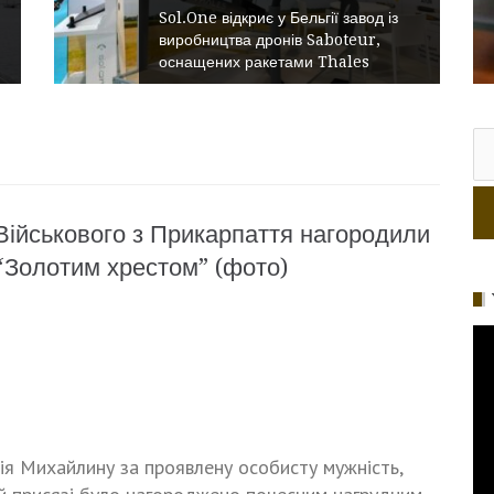
Sol.One відкриє у Бельгії завод із
виробництва дронів Saboteur,
оснащених ракетами Thales
П
Військового з Прикарпаття нагородили
“Золотим хрестом” (фото)
ія Михайлину за проявлену особисту мужність,