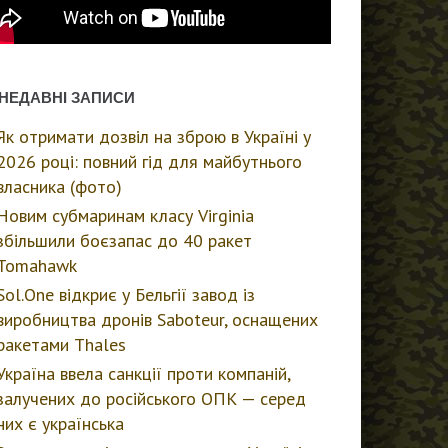
НЕДАВНІ ЗАПИСИ
Як отримати дозвіл на зброю в Україні у
2026 році: повний гід для майбутнього
власника (фото)
Новим субмаринам класу Virginia
збільшили боєзапас до 40 ракет
Tomahawk
Sol.One відкриє у Бельгії завод із
виробництва дронів Saboteur, оснащених
ракетами Thales
Україна ввела санкції проти компаній,
залучених до російського ОПК — серед
них є українська