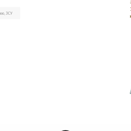
ією
,
ЗСУ