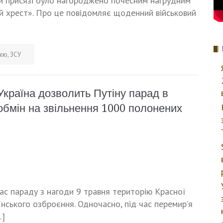
овій присязі було нагороджено почесним нагрудним
 хрест». Про це повідомляє щоденний військовий
ією
,
ЗСУ
Україна дозволить Путіну парад в
обмін на звільнення 1000 полонених
с параду з нагоди 9 травня територію Красної
їнського озброєння. Одночасно, під час перемир’я
…]