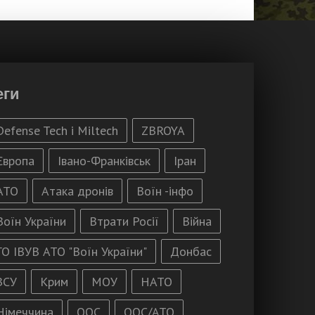
еги
Defense Tech і Miltech
ZBROYA
Європа
Івано-Франківськ
Іран
АТО
Атака дронів
Воїн -інфо
Воїн України
Втрати Росії
Війна
ГО ІВУВ АТО "Воїн України"
Донбас
ЗСУ
Крим
МОУ
НАТО
Німеччина
ООС
ООС/АТО