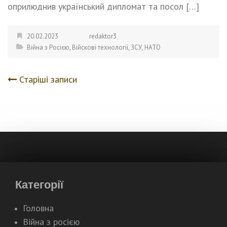
оприлюднив український дипломат та посол […]
20.02.2023
redaktor3
Війна з Росією
,
Війскові технології
,
ЗСУ
,
НАТО
Старіші записи
Навігація
записів
Категорії
Головна
Війна з росією