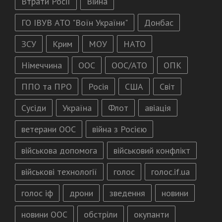
Втрати Росії
Війна
ГО ІВУВ АТО "Воїн України"
Донбас
ЗСУ
Крим
МОУ
НАТО
Німеччина
ООС
ООС/АТО
ОПК
ППО та ПРО
Росія
США
Світ
Сусіди
Україна
Флот
авіація
ветерани ООС
війна з Росією
військова допомога
військовий конфлікт
військові технології
голос
голос.if.ua
голос іф
дрони
зведення
новини
новини ООС
обстріли
окупанти