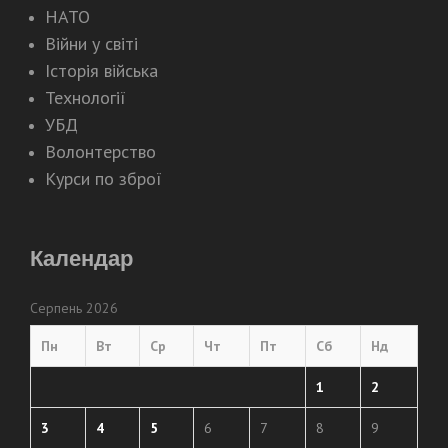
НАТО
Війни у світі
Історія війська
Технології
УБД
Волонтерство
Курси по зброї
Календар
Серпень 2026
Пн
Вт
Ср
Чт
Пт
Сб
Нд
1
2
3
4
5
6
7
8
9