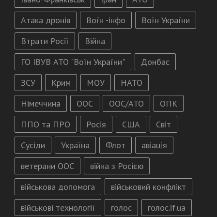
Атака дронів
Воїн -інфо
Воїн України
Втрати Росії
Війна
ГО ІВУВ АТО "Воїн України"
Донбас
ЗСУ
Крим
МОУ
НАТО
Німеччина
ООС
ООС/АТО
ОПК
ППО та ПРО
Росія
США
Світ
Сусіди
Україна
Флот
авіація
ветерани ООС
війна з Росією
військова допомога
військовий конфлікт
військові технології
голос
голос.if.ua