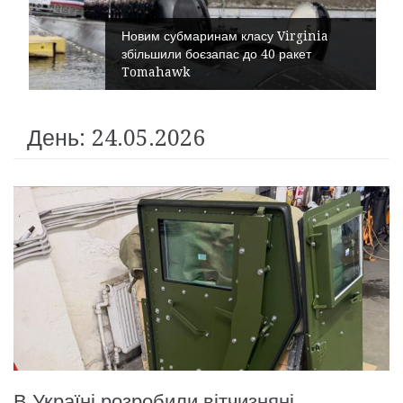
Новим субмаринам класу Virginia
збільшили боєзапас до 40 ракет
Tomahawk
День: 24.05.2026
В Україні розробили вітчизняні