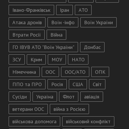
Івано-Франківськ
Іран
АТО
Атака дронів
Воїн -інфо
Воїн України
Втрати Росії
Війна
ГО ІВУВ АТО "Воїн України"
Донбас
ЗСУ
Крим
МОУ
НАТО
Німеччина
ООС
ООС/АТО
ОПК
ППО та ПРО
Росія
США
Світ
Сусіди
Україна
Флот
авіація
ветерани ООС
війна з Росією
військова допомога
військовий конфлікт