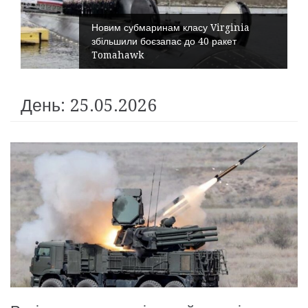
Новим субмаринам класу Virginia
збільшили боєзапас до 40 ракет
Tomahawk
День: 25.05.2026