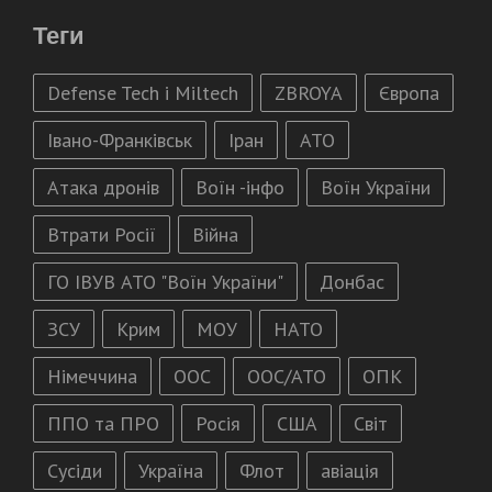
Теги
Defense Tech і Miltech
ZBROYA
Європа
Івано-Франківськ
Іран
АТО
Атака дронів
Воїн -інфо
Воїн України
Втрати Росії
Війна
ГО ІВУВ АТО "Воїн України"
Донбас
ЗСУ
Крим
МОУ
НАТО
Німеччина
ООС
ООС/АТО
ОПК
ППО та ПРО
Росія
США
Світ
Сусіди
Україна
Флот
авіація