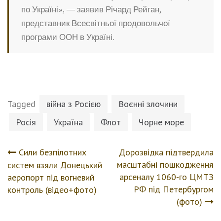
по Україні», — заявив Річард Рейган,
представник Всесвітньої продовольчої
програми ООН в Україні.
Tagged
війна з Росією
Воєнні злочини
Росія
Україна
Флот
Чорне море
Сили безпілотних
Дорозвідка підтвердила
Навігація
масштабні пошкодження
систем взяли Донецький
арсеналу 1060-го ЦМТЗ
аеропорт під вогневий
записів
РФ під Петербургом
контроль (відео+фото)
(фото)