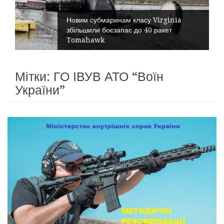
Новим субмаринам класу Virginia
збільшили боєзапас до 40 ракет
Tomahawk
Мітки: ГО ІВУВ АТО “Воїн
України”