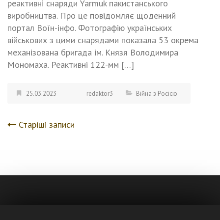
реактивні снаряди Yarmuk пакистанського
виробництва. Про це повідомляє щоденний
портал Воїн-інфо. Фотографію українських
військових з цими снарядами показала 53 окрема
механізована бригада ім. Князя Володимира
Мономаха. Реактивні 122-мм […]
25.03.2023
redaktor3
Війна з Росією
Старіші записи
Навігація
записів