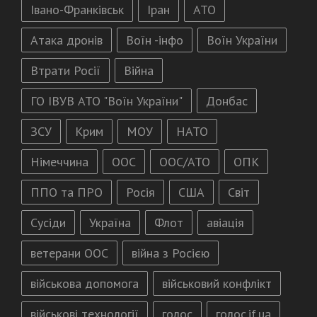
Івано-Франківськ
Іран
АТО
Атака дронів
Воїн -інфо
Воїн України
Втрати Росії
Війна
ГО ІВУВ АТО "Воїн України"
Донбас
ЗСУ
Крим
МОУ
НАТО
Німеччина
ООС
ООС/АТО
ОПК
ППО та ПРО
Росія
США
Світ
Сусіди
Україна
Флот
авіація
ветерани ООС
війна з Росією
військова допомога
військовий конфлікт
військові технології
голос
голос.if.ua