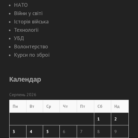
НАТО
Війни у світі
Історія війська
Технології
УБД
Волонтерство
Курси по зброї
Календар
Серпень 2026
Пн
Вт
Ср
Чт
Пт
Сб
Нд
1
2
3
4
5
6
7
8
9