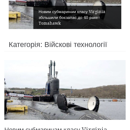
Новим субмаринам класу Virginia
збільшили боєзапас до 40 ракет
Tomahawk
Категорія: Війскові технології
Новим субмаринам класу Virginia