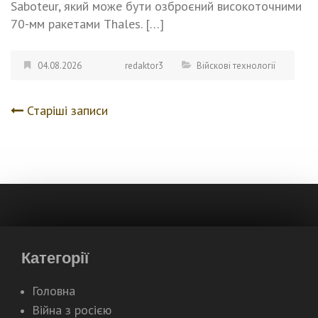
Saboteur, який може бути озброєний високоточними
70-мм ракетами Thales. […]
04.08.2026
redaktor3
Війскові технології
Старіші записи
Навігація
записів
Категорії
Головна
Війна з росією