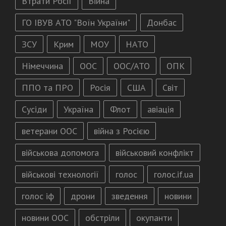
Втрати Росії
Війна
ГО ІВУВ АТО "Воїн України"
Донбас
ЗСУ
Крим
МОУ
НАТО
Німеччина
ООС
ООС/АТО
ОПК
ППО та ПРО
Росія
США
Світ
Сусіди
Україна
Флот
авіація
ветерани ООС
війна з Росією
військова допомога
військовий конфлікт
військові технології
голос
голос.if.ua
голос іф
дрони
зведення
новини
новини ООС
обстріли
окупанти