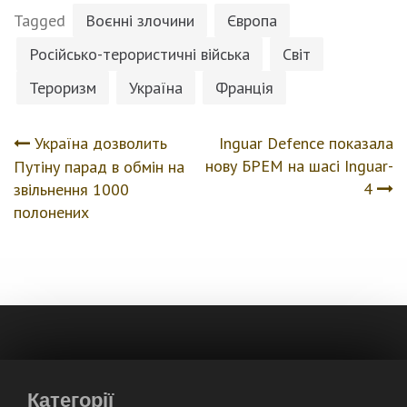
Tagged
Воєнні злочини
Європа
Російсько-терористичні війська
Світ
Тероризм
Україна
Франція
Україна дозволить
Inguar Defence показала
Навігація
нову БРЕМ на шасі Inguar-
Путіну парад в обмін на
4
звільнення 1000
записів
полонених
Категорії