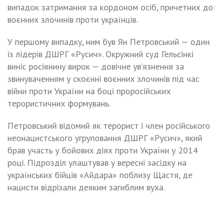
випадок затримання за кордоном осіб, причетних до
воєнних злочинів проти українців.
У першому випадку, ним був Ян Петровський — один
із лідерів ДШРГ «Русич». Окружний суд Гельсінкі
виніс росіянину вирок — довічне ув’язнення за
звинуваченням у скоєнні воєнних злочинів під час
війни проти України на боці проросійських
терористичних формувань.
Петровський відомий як терорист і член російського
неонацистського угруповання ДШРГ «Русич», який
брав участь у бойових діях проти України у 2014
році. Підрозділ улаштував у вересні засідку на
українських бійців «Айдара» поблизу Щастя, де
нацисти відрізали деяким загиблим вуха.