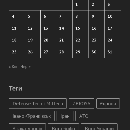
1
2
3
4
5
6
7
8
9
10
11
12
13
14
15
16
17
18
19
20
21
22
23
24
25
26
27
28
29
30
31
« Кві
Чер »
Теги
Defense Tech і Miltech
ZBROYA
Європа
Івано-Франківськ
Іран
АТО
Атака дронів
Воїн -інфо
Воїн України