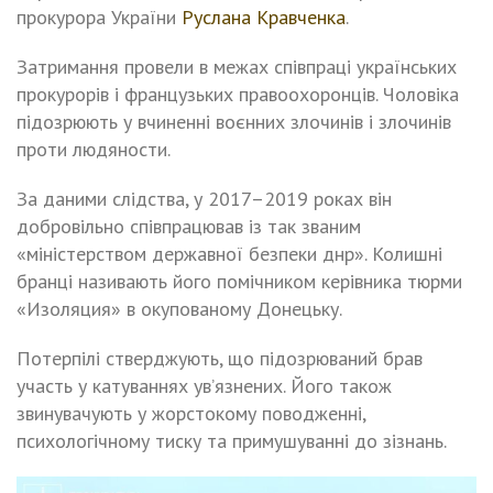
прокурора України
Руслана Кравченка
.
Затримання провели в межах співпраці українських
прокурорів і французьких правоохоронців. Чоловіка
підозрюють у вчиненні воєнних злочинів і злочинів
проти людяности.
За даними слідства, у 2017–2019 роках він
добровільно співпрацював із так званим
«міністерством державної безпеки днр». Колишні
бранці називають його помічником керівника тюрми
«Изоляция» в окупованому Донецьку.
Потерпілі стверджують, що підозрюваний брав
участь у катуваннях ув’язнених. Його також
звинувачують у жорстокому поводженні,
психологічному тиску та примушуванні до зізнань.