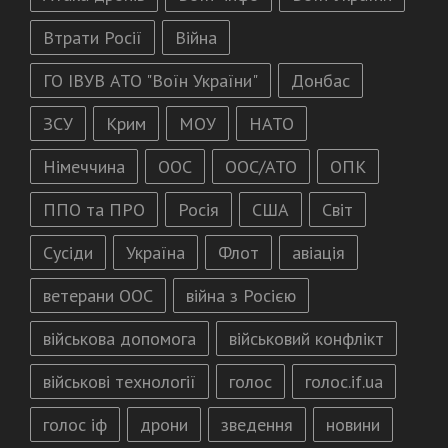
Втрати Росії
Війна
ГО ІВУВ АТО "Воїн України"
Донбас
ЗСУ
Крим
МОУ
НАТО
Німеччина
ООС
ООС/АТО
ОПК
ППО та ПРО
Росія
США
Світ
Сусіди
Україна
Флот
авіація
ветерани ООС
війна з Росією
військова допомога
військовий конфлікт
військові технології
голос
голос.if.ua
голос іф
дрони
зведення
новини